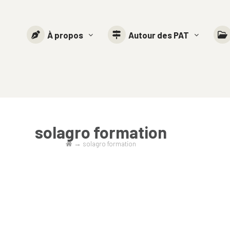
À propos
Autour des PAT
solagro formation
→
solagro formation