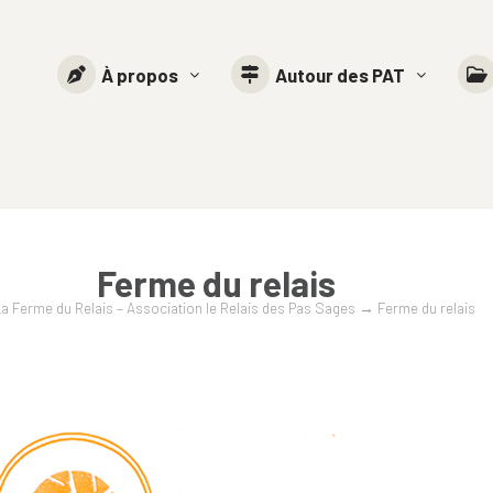
À propos
Autour des PAT
Ferme du relais
La Ferme du Relais – Association le Relais des Pas Sages
→
Ferme du relais