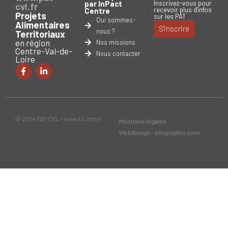
par InPact
Inscrivez-vous pour
cvl.fr
recevoir plus d'infos
Centre
Projets
sur les PAT
Qui sommes-
Alimentaires
S'inscrire
nous ?
Territoriaux
en région
Nos missions
Centre-Val-de-
Nous contacter
Loire
© 2024 PAT CVL - Inpact Centre
Mentions légales
Webdesign : olivgraphic.com