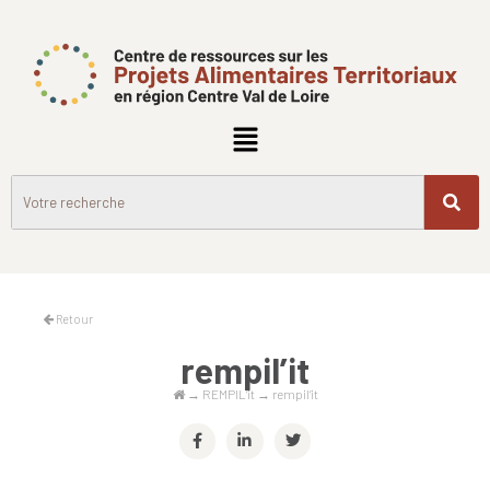
Retour
rempil’it
→
REMPIL’it
→
rempil’it