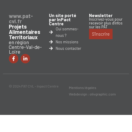
www.pat-
Un site porté
Newsletter
par InPact
Inscrivez-vous pour
cvl.fr
recevoir plus d'infos
Centre
Projets
sur les PAT
Qui sommes-
Alimentaires
S'inscrire
nous ?
Territoriaux
en région
Nos missions
Centre-Val-de-
Nous contacter
Loire
© 2024 PAT CVL - Inpact Centre
Mentions légales
Webdesign : olivgraphic.com