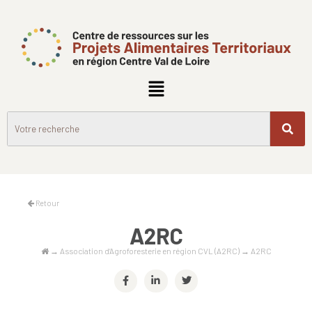
Retour
A2RC
→
Association d’Agroforesterie en région CVL (A2RC)
→
A2RC