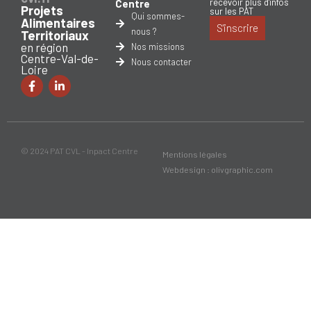
recevoir plus d'infos
Centre
Projets
sur les PAT
Qui sommes-
Alimentaires
S'inscrire
nous ?
Territoriaux
en région
Nos missions
Centre-Val-de-
Nous contacter
Loire
© 2024 PAT CVL - Inpact Centre
Mentions légales
Webdesign : olivgraphic.com