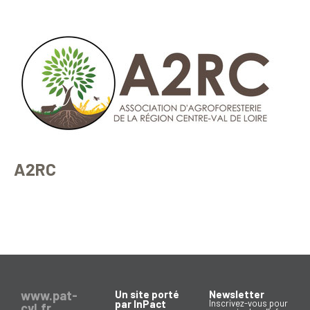
A2RC
www.pat-
Un site porté
Newsletter
par InPact
Inscrivez-vous pour
cvl.fr