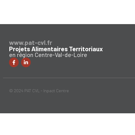
www.pat-cvl.fr
Projets Alimentaires Territoriaux
en région Centre-Val-de-Loire
© 2024 PAT CVL - Inpact Centre