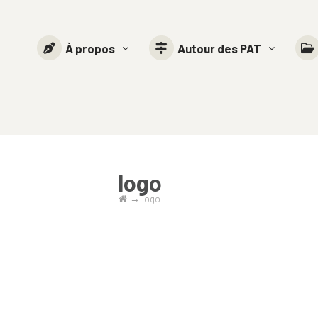
À propos
Autour des PAT
logo
→
logo