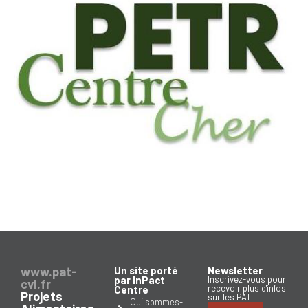
www.pat-
Un site porté
Newsletter
par InPact
Inscrivez-vous pour
cvl.fr
recevoir plus d'infos
Centre
Projets
sur les PAT
Qui sommes-