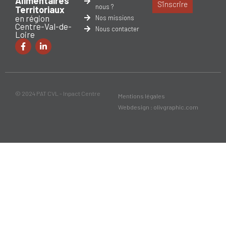
Alimentaires
S'inscrire
nous ?
Territoriaux
en région
Nos missions
Centre-Val-de-
Nous contacter
Loire
© 2024 PAT CVL - Inpact Centre
Mentions légales
Webdesign : olivgraphic.com