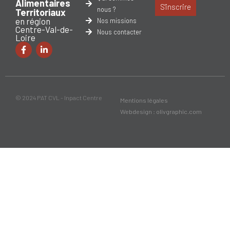
Alimentaires
S'inscrire
nous ?
Territoriaux
en région
Nos missions
Centre-Val-de-
Nous contacter
Loire
© 2024 PAT CVL - Inpact Centre
Mentions légales
Webdesign : olivgraphic.com