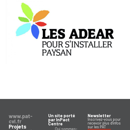
www.pat-
Un site porté
Newsletter
par InPact
Inscrivez-vous pour
cvl.fr
recevoir plus d'infos
Centre
Projets
sur les PAT
Qui sommes-