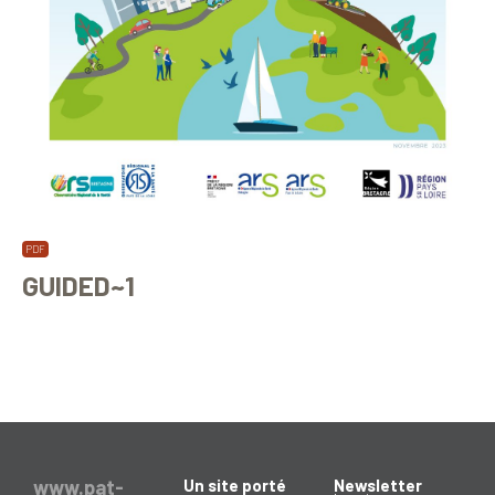
GUIDED~1
www.pat-
Un site porté
Newsletter