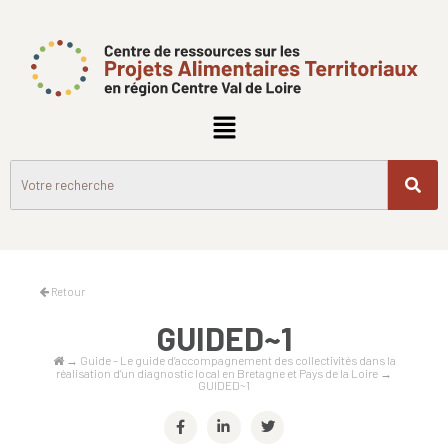
Retour
GUIDED~1
→
Guide – Le guide d’accompagnement des collectivités dans la
réalisation d’un diagnostic local en Bretagne et Pays de la Loire
→
GUIDED~1