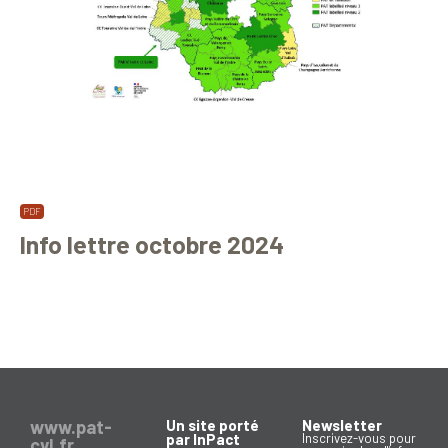
Info lettre octobre 2024
www.pat-
Un site porté
Newsletter
par InPact
Inscrivez-vous pour
cvl.fr