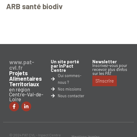
ARB santé biodiv
www.pat-
Un site porté
Newsletter
par InPact
Inscrivez-vous pour
cvl.fr
recevoir plus d'infos
Centre
Projets
sur les PAT
Qui sommes-
Alimentaires
S'inscrire
nous ?
Territoriaux
en région
Nos missions
Centre-Val-de-
Nous contacter
Loire
© 2024 PAT CVL - Inpact Centre
Mentions légales