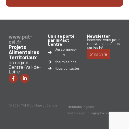
www.pat-
Un site porté
Newsletter
par InPact
Inscrivez-vous pour
cvl.fr
recevoir plus d'infos
Centre
Projets
sur les PAT
Qui sommes-
Alimentaires
S'inscrire
nous ?
Territoriaux
en région
Nos missions
Centre-Val-de-
Nous contacter
Loire
© 2024 PAT CVL - Inpact Centre
Mentions légales
Webdesign : olivgraphic.com