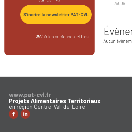
75009
S’incrire la newsletter PAT-CVL
Évènem
Voir les anciennes lettres
Aucun évènem
www.pat-cvl.fr
Projets Alimentaires Territoriaux
en région Centre-Val-de-Loire