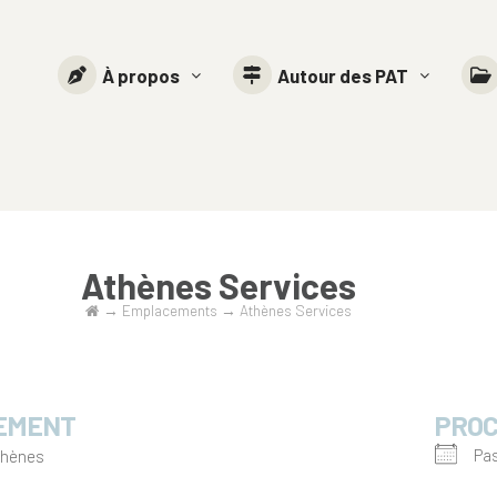
À propos
Autour des PAT
Athènes Services
→
Emplacements
→
Athènes Services
EMENT
PROC
Pas
thènes