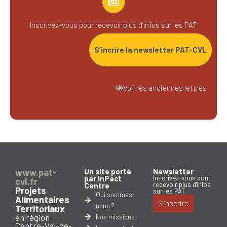
Inscrivez-vous pour recevoir plus d’infos sur les PAT
S’incrire la newsletter PAT-CVL
Voir les anciennes lettres
www.pat-
Un site porté
Newsletter
par InPact
Inscrivez-vous pour
cvl.fr
recevoir plus d'infos
Centre
Projets
sur les PAT
Qui sommes-
Alimentaires
S'inscrire
nous ?
Territoriaux
en région
Nos missions
Centre-Val-de-