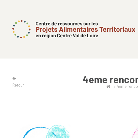
4eme rencont
Retour
→
4ème rencon