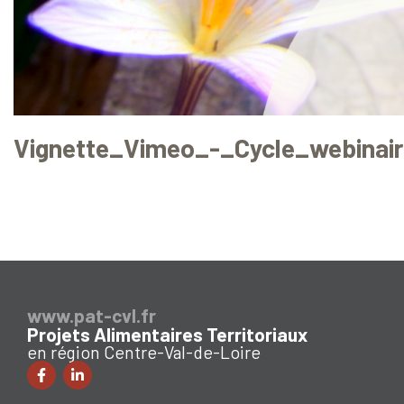
Vignette_Vimeo_-_Cycle_webinai
www.pat-cvl.fr
Projets Alimentaires Territoriaux
en région Centre-Val-de-Loire