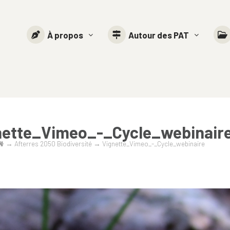
À propos
Autour des PAT
nette_Vimeo_-_Cycle_webinair
→
Afterres 2050 Biodiversité
→
Vignette_Vimeo_-_Cycle_webinaire