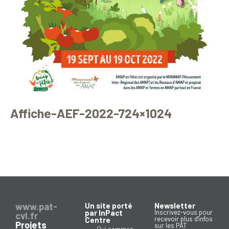
Affiche-AEF-2022-724×1024
www.pat-
Un site porté
Newsletter
par InPact
Inscrivez-vous pour
cvl.fr
recevoir plus d'infos
Centre
Projets
sur les PAT