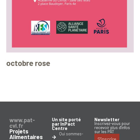
octobre rose
www.pat-
Un site porté
Newsletter
par InPact
Inscrivez-vous pour
cvl.fr
recevoir plus d'infos
Centre
Projets
sur les PAT
Qui sommes-
Alimentaires
S'inscrire