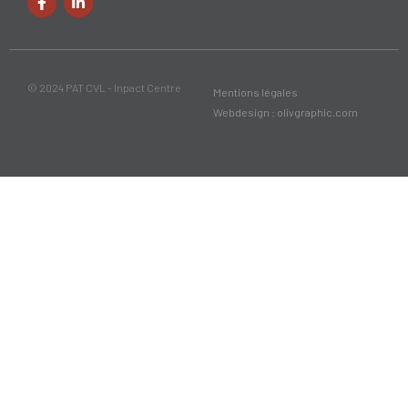
© 2024 PAT CVL - Inpact Centre
Mentions légales
Webdesign : olivgraphic.com