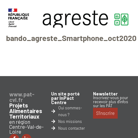
bando_agreste_Smartphone_oct2020
www.pat-
Un site porté
Newsletter
par InPact
Inscrivez-vous pour
cvl.fr
recevoir plus d'infos
Centre
Projets
sur les PAT
Qui sommes-
Alimentaires
S'inscrire
nous ?
Territoriaux
en région
Nos missions
Centre-Val-de-
Nous contacter
Loire