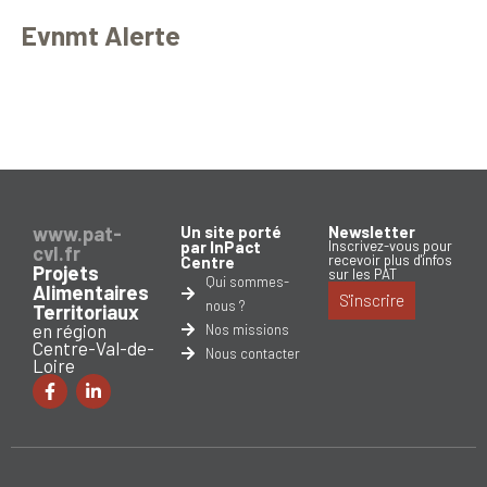
Evnmt Alerte
www.pat-
Un site porté
Newsletter
par InPact
Inscrivez-vous pour
cvl.fr
recevoir plus d'infos
Centre
Projets
sur les PAT
Qui sommes-
Alimentaires
S'inscrire
nous ?
Territoriaux
en région
Nos missions
Centre-Val-de-
Nous contacter
Loire