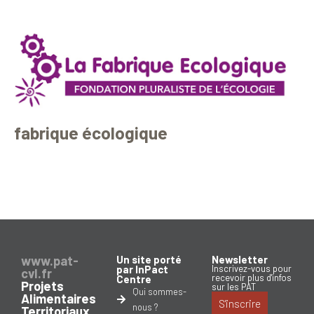
fabrique écologique
www.pat-
Un site porté
Newsletter
par InPact
Inscrivez-vous pour
cvl.fr
recevoir plus d'infos
Centre
Projets
sur les PAT
Qui sommes-
Alimentaires
S'inscrire
nous ?
Territoriaux