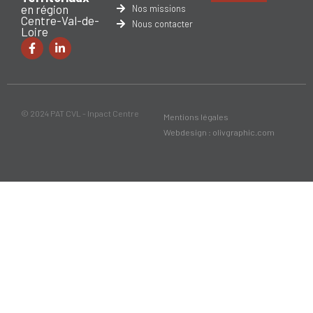
en région
Nos missions
Centre-Val-de-
Nous contacter
Loire
© 2024 PAT CVL - Inpact Centre
Mentions légales
Webdesign : olivgraphic.com