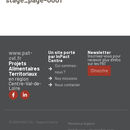
www.pat-
Un site porté
Newsletter
par InPact
Inscrivez-vous pour
cvl.fr
recevoir plus d'infos
Centre
Projets
sur les PAT
Qui sommes-
Alimentaires
S'inscrire
nous ?
Territoriaux
en région
Nos missions
Centre-Val-de-
Nous contacter
Loire
© 2024 PAT CVL - Inpact Centre
Mentions légales
Webdesign : olivgraphic.com