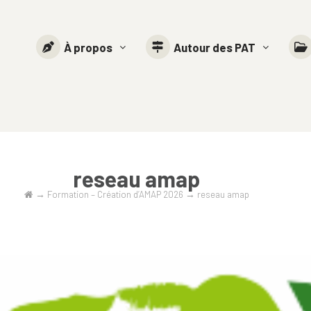
À propos
Autour des PAT
reseau amap
→
Formation – Création d’AMAP 2026
→
reseau amap