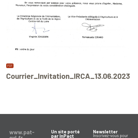
Courrier_Invitation_IRCA_13.06.2023
www.pat-
Un site porté
Newsletter
par InPact
Inscrivez-vous pour
cvl.fr