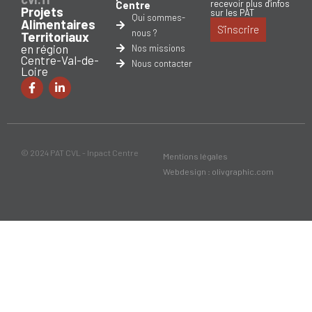
recevoir plus d'infos
Centre
Projets
sur les PAT
Qui sommes-
Alimentaires
S'inscrire
nous ?
Territoriaux
en région
Nos missions
Centre-Val-de-
Nous contacter
Loire
© 2024 PAT CVL - Inpact Centre
Mentions légales
Webdesign : olivgraphic.com