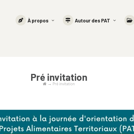
À propos
Autour des PAT
Pré invitation
→
Pré invitation