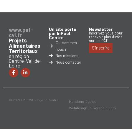
www.pat-
Un site porté
Newsletter
par InPact
Inscrivez-vous pour
cvl.fr
recevoir plus d'infos
Centre
Projets
sur les PAT
Qui sommes-
Alimentaires
S'inscrire
nous ?
Territoriaux
en région
Nos missions
Centre-Val-de-
Nous contacter
Loire
© 2024 PAT CVL - Inpact Centre
Mentions légales
Webdesign : olivgraphic.com