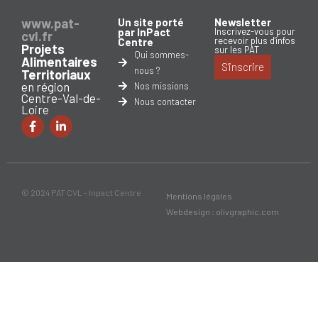
www.pat-
Un site porté
Newsletter
par InPact
Inscrivez-vous pour
cvl.fr
recevoir plus d'infos
Centre
Projets
sur les PAT
Qui sommes-
Alimentaires
S'inscrire
nous ?
Territoriaux
en région
Nos missions
Centre-Val-de-
Nous contacter
Loire
© 2024 PAT CVL - Inpact Centre
Mentions légales
Webdesign : olivgraphic.com