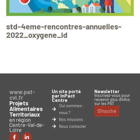
std-4eme-rencontres-annuelles-
2022_oxygene_ld
www.pat-
Un site porté
Newsletter
par InPact
Inscrivez-vous pour
cvl.fr
recevoir plus d'infos
Centre
Projets
sur les PAT
Qui sommes-
Alimentaires
S'inscrire
nous ?
Territoriaux
en région
Nos missions
Centre-Val-de-
Nous contacter
Loire