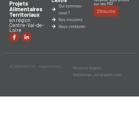
Centre
Projets
sur les PAT
Qui sommes-
Alimentaires
S'inscrire
nous ?
Territoriaux
en région
Nos missions
Centre-Val-de-
Nous contacter
Loire
© 2024 PAT CVL - Inpact Centre
Mentions légales
Webdesign : olivgraphic.com