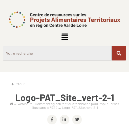
Retour
Logo-PAT_Site_vert-2-1
→
Webinaire – Comment agir en tant que technicien pour impliquer ses
élus dans le PAT ?
→
Logo-PAT_Site_vert-2-1