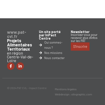
www.pat-
Un site porté
Newsletter
par InPact
Inscrivez-vous pour
cvl.fr
recevoir plus d'infos
Centre
Projets
sur les PAT
Qui sommes-
Alimentaires
S'inscrire
nous ?
Territoriaux
en région
Nos missions
Centre-Val-de-
Nous contacter
Loire
© 2024 PAT CVL - Inpact Centre
Mentions légales
Webdesign : olivgraphic.com