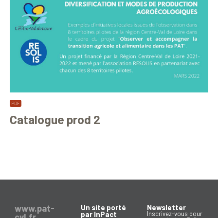
Catalogue prod 2
www.pat-
Un site porté
Newsletter
par InPact
Inscrivez-vous pour
cvl.fr