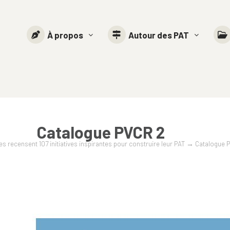
À propos
Autour des PAT
Catalogue PVCR 2
res recensent 107 initiatives inspirantes pour construire leur PAT
→
Catalogue 