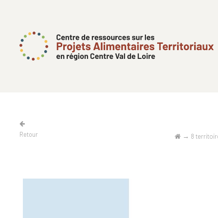
Retour
→
8 territoi