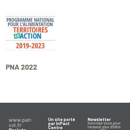
PNA 2022
www.pat-
Un site porté
Newsletter
par InPact
Inscrivez-vous pour
cvl.fr
recevoir plus d'infos
Centre