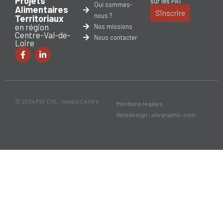
Projets
sur les PAT
Qui sommes-
Alimentaires
S'inscrire
nous ?
Territoriaux
en région
Nos missions
Centre-Val-de-
Nous contacter
Loire
© 2024 PAT CVL - Inpact Centre
Mentions légales
Webdesign : olivgraphic.com