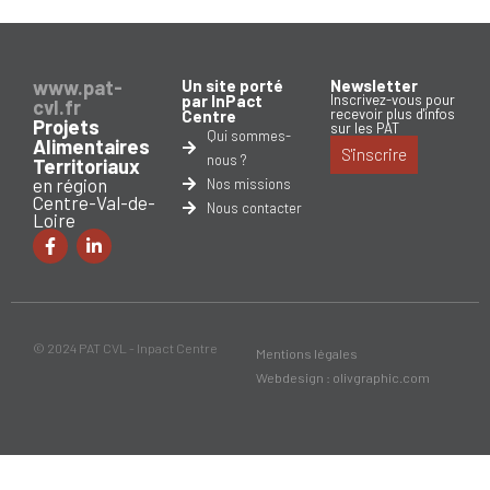
www.pat-
Un site porté
Newsletter
par InPact
Inscrivez-vous pour
cvl.fr
recevoir plus d'infos
Centre
Projets
sur les PAT
Qui sommes-
Alimentaires
S'inscrire
nous ?
Territoriaux
en région
Nos missions
Centre-Val-de-
Nous contacter
Loire
© 2024 PAT CVL - Inpact Centre
Mentions légales
Webdesign : olivgraphic.com