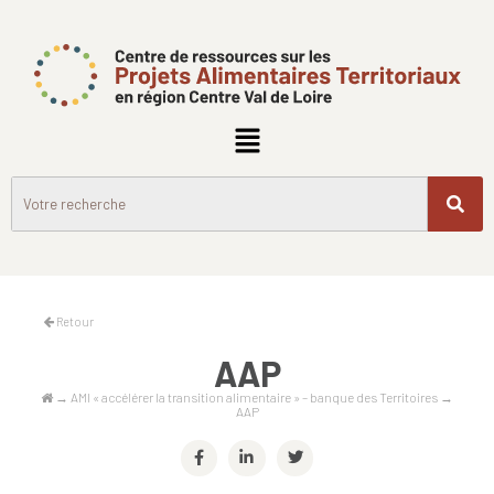
Retour
AAP
→
AMI « accélérer la transition alimentaire » – banque des Territoires
→
AAP