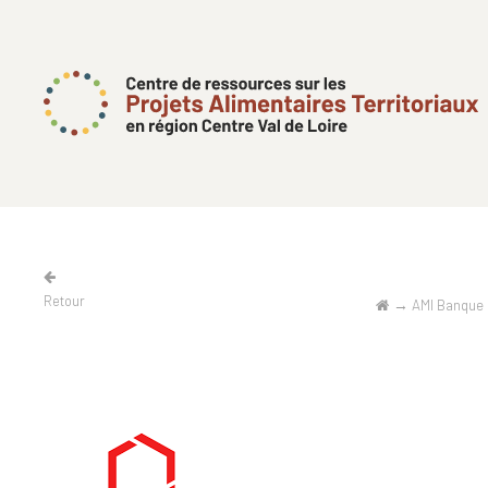
Retour
→
AMI Banque d