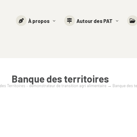
À propos
Autour des PAT
Banque des territoires
es Territoires – démonstrateur de transition agri alimentaire
→
Banque des te