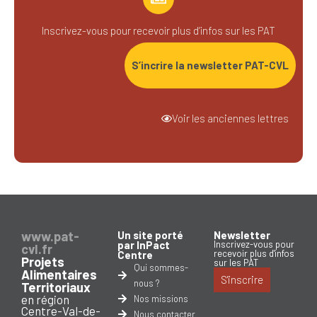
Inscrivez-vous pour recevoir plus d’infos sur les PAT
S’incrire la newsletter PAT-CVL
Voir les anciennes lettres
www.pat-
Un site porté
Newsletter
par InPact
Inscrivez-vous pour
cvl.fr
recevoir plus d'infos
Centre
Projets
sur les PAT
Qui sommes-
Alimentaires
S'inscrire
nous ?
Territoriaux
en région
Nos missions
Centre-Val-de-
Nous contacter