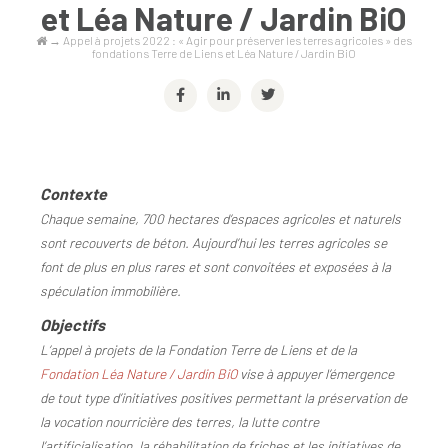
et Léa Nature / Jardin BiO
→
Appel à projets 2022 : « Agir pour préserver les terres agricoles » des
fondations Terre de Liens et Léa Nature / Jardin BiO
Contexte
Chaque semaine, 700 hectares d’espaces agricoles et naturels
sont recouverts de béton. Aujourd’hui les terres agricoles se
font de plus en plus rares et sont convoitées et exposées à la
spéculation immobilière.
Objectifs
L’appel à projets de la Fondation Terre de Liens et de la
Fondation Léa Nature / Jardin BiO
vise à appuyer l’émergence
de tout type d’initiatives positives permettant la préservation de
la vocation nourricière des terres, la lutte contre
l’artificialisation, la réhabilitation de friches et les initiatives de