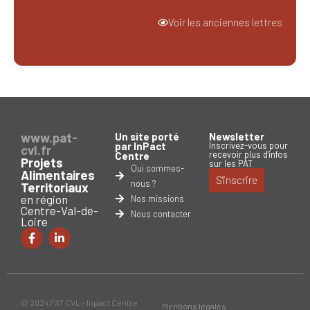
Voir les anciennes lettres
www.pat-
Un site porté
Newsletter
par InPact
Inscrivez-vous pour
cvl.fr
recevoir plus d'infos
Centre
Projets
sur les PAT
Qui sommes-
Alimentaires
S'inscrire
nous ?
Territoriaux
en région
Nos missions
Centre-Val-de-
Nous contacter
Loire
© 2024 PAT CVL - Inpact Centre
Mentions légales