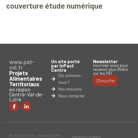
couverture étude numérique
www.pat-
Un site porté
Newsletter
par InPact
Inscrivez-vous pour
cvl.fr
recevoir plus d'infos
Centre
Projets
sur les PAT
Qui sommes-
Alimentaires
S'inscrire
nous ?
Territoriaux
en région
Nos missions
Centre-Val-de-
Nous contacter
Loire
© 2024 PAT CVL - Inpact Centre
Mentions légales