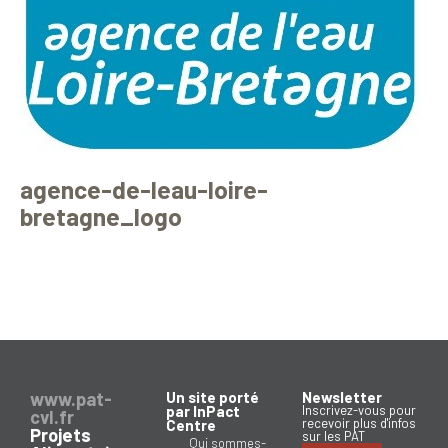
agence-de-leau-loire-
bretagne_logo
www.pat-
Un site porté
Newsletter
par InPact
Inscrivez-vous pour
cvl.fr
recevoir plus d'infos
Centre
Projets
sur les PAT
Qui sommes-