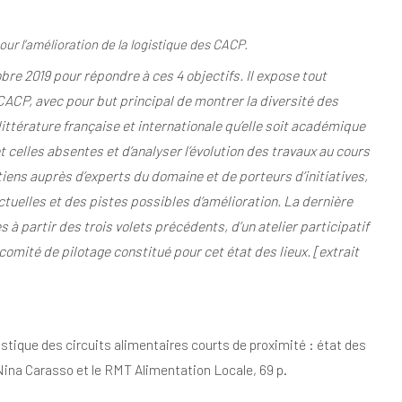
ur l’amélioration de la logistique
des CACP.
obre 2019 pour répondre
à
ces
4
objectifs.
Il
expose
tout
CACP, avec pour but principal de
montrer la diversité des
littérature française et internationale qu’elle
soit académique
t celles absentes et d’analyser l’évolution des
travaux au cours
tiens
auprès
d’experts
du
domaine
et
de
porteurs
d’initiatives,
ctuelles et
des pistes possibles d’amélioration. La dernière
à partir des trois
volets précédents, d’un atelier participatif
comité de pilotage constitué
pour cet état des lieux. [extrait
gistique des circuits alimentaires courts
de proximité : état des
Nina Carasso et le
RMT Alimentation Locale, 69 p.