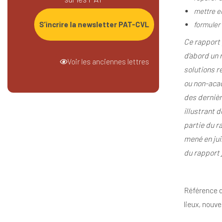
mettre
e
S’incrire la newsletter PAT-CVL
formuler
Ce rapport 
d’abord
un
Voir les anciennes lettres
solutions r
ou non-acad
des dernièr
illustrant d
partie du r
mené
en ju
du rapport
Référence 
lieux, nouv