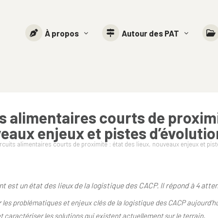
À propos
Autour des PAT
s alimentaires courts de proximit
eaux enjeux et pistes d’évolutio
rcuits alimentaires courts de proximité : état des lieux, nouveaux enjeux et pist
t est un
état des lieux
de la logistique des CACP. Il répond à 4 atte
r les problématiques et enjeux clés
de la logistique des CACP aujourd’h
t caractériser les solutions qui existent
actuellement
sur
le
terrain,