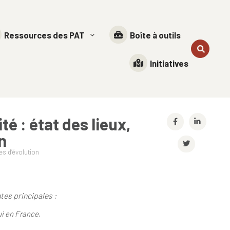
Ressources des PAT
Boîte à outils
Initiatives
é : état des lieux,
n
es d’évolution
ntes principales
:
ui en France,