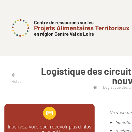
Logistique des circuit
nouv
Retour
→
Logistique des ci
Ce documen
identifie
Inscrivez-vous pour recevoir plus d’infos
repérer e
sur les PAT