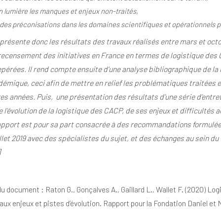
n
lumière
les manques et enjeux non-traités,
 des
préconisations dans les domaines scientifiques et
opérationnels po
présente donc les résultats des travaux
réalisés entre mars et oct
recensement des initiatives en France en termes
de logistique des 
epérées. Il rend
compte
ensuite
d’une
analyse
bibliographique
de la 
émique, ceci afin
de mettre en relief les problématiques traitées
e
es années. Puis, une présentation d
es résultats d’une série d’entre
e l’évolution de la logistique
des CACP, de ses enjeux et difficultés a
apport est pour sa part consacrée à
des recommandations formulées 
illet 2019 avec des spécialistes du sujet, et des
échanges au sein du 
]
du document :
Raton G., Gonçalves A., Gaillard L., Wallet F. (2020) Lo
eaux enjeux et pistes d’évolution. Rapport pour la Fondation
Daniel et 