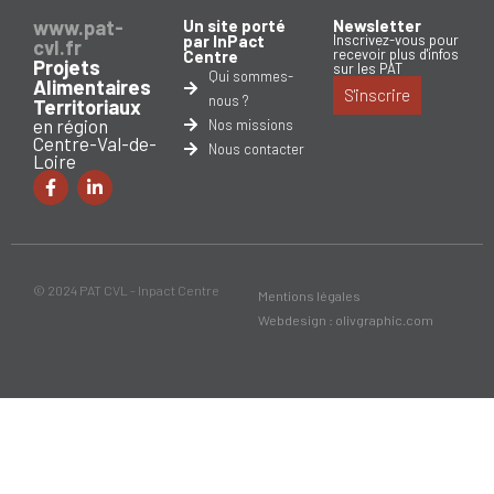
www.pat-
Un site porté
Newsletter
par InPact
Inscrivez-vous pour
cvl.fr
recevoir plus d'infos
Centre
Projets
sur les PAT
Qui sommes-
Alimentaires
S'inscrire
nous ?
Territoriaux
en région
Nos missions
Centre-Val-de-
Nous contacter
Loire
© 2024 PAT CVL - Inpact Centre
Mentions légales
Webdesign : olivgraphic.com