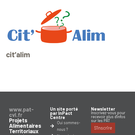
cit’alim
www.pat-
Un site porté
Newsletter
par InPact
Inscrivez-vous pour
cvl.fr
recevoir plus d'infos
Centre
Projets
sur les PAT
Qui sommes-
Alimentaires
S'inscrire
nous ?
Territoriaux