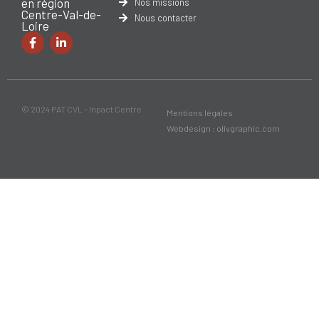
en région
Nos missions
Centre-Val-de-
Nous contacter
Loire
© 2024 PAT CVL - Inpact Centre
Mentions légales
Webdesign : olivgraphic.com