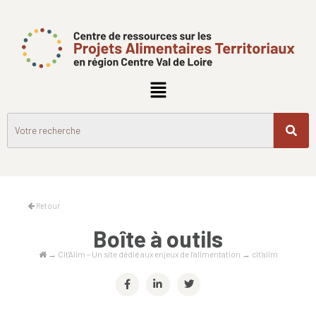
Retour
Boîte à outils
→
Cit’Alim – Un site dédié aux enjeux de l’alimentation
→
cit’alim