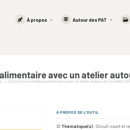
À propos
Autour des PAT
alimentaire avec un atelier auto
s
→
Construire sa stratégie alimentaire avec un atelier autour de l’assiette 20
À PROPOS DE L'OUTIL
Thématique(s) :
Circuit-court et r