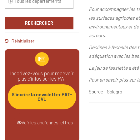
Pour accompagner les ter
les surfaces agricoles e
environnementaux et de s
acteurs.
Réinitialiser
Déclinée à l’échelle des 
adéquation avec les beso
Le jeu de l’assiette a 
Inscrivez-vous pour recevoir
plus d’infos sur les PAT
Pour en savoir plus sur 
Source : Solagro
S’incrire la newsletter PAT-
CVL
Voir les anciennes lettres