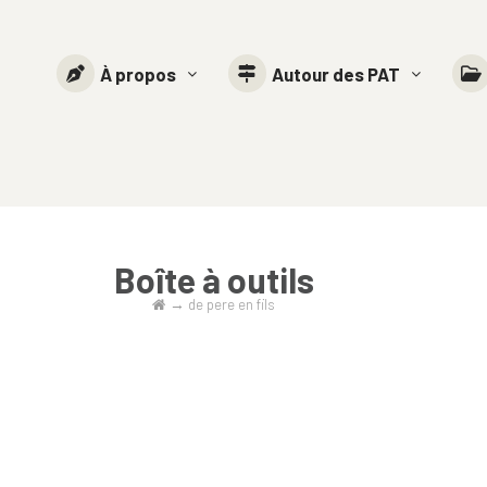
À propos
Autour des PAT
Boîte à outils
→
de pere en fils