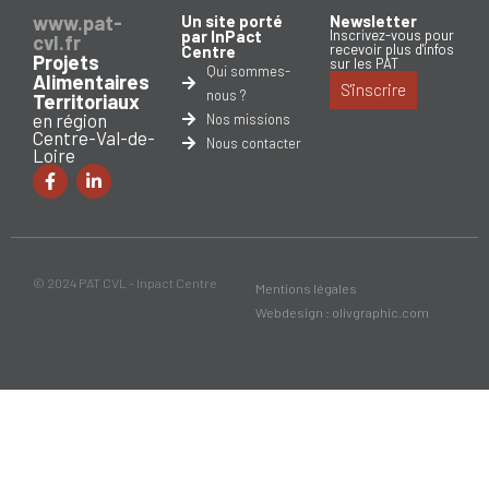
www.pat-
Un site porté
Newsletter
par InPact
Inscrivez-vous pour
cvl.fr
recevoir plus d'infos
Centre
Projets
sur les PAT
Qui sommes-
Alimentaires
S'inscrire
nous ?
Territoriaux
en région
Nos missions
Centre-Val-de-
Nous contacter
Loire
© 2024 PAT CVL - Inpact Centre
Mentions légales
Webdesign : olivgraphic.com