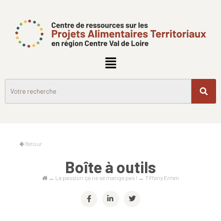
Retour
Boîte à outils
→
La passion ça ne se mange pas !
→
Tiffany Errien