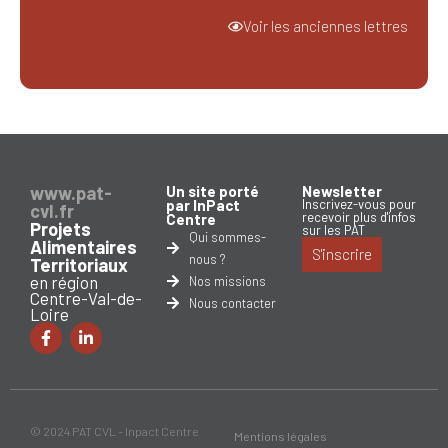
Voir les anciennes lettres
www.pat-
Un site porté
Newsletter
par InPact
Inscrivez-vous pour
cvl.fr
recevoir plus d'infos
Centre
Projets
sur les PAT
Qui sommes-
Alimentaires
S'inscrire
nous ?
Territoriaux
en région
Nos missions
Centre-Val-de-
Nous contacter
Loire
© 2024 PAT CVL - Inpact Centre
Mentions légales