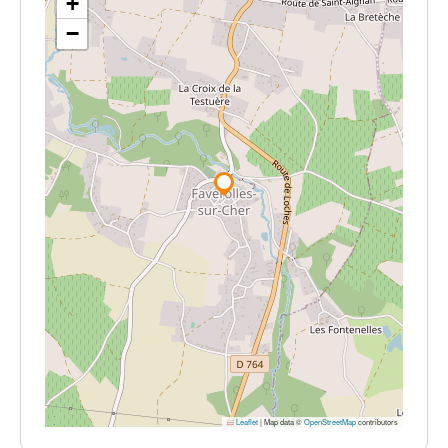
+
−
Leaflet
|
Map data ©
OpenStreetMap
contributors