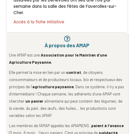
assurées par les bénévoles ont lieu une fois par
semaine dans la salle des fêtes de Faverolles-sur-
Cher.
Accès à la fiche initiative
À propos des AMAP
Une AMAP est une
Association pour le Maintien d’
une
Agriculture Paysanne.
Elle permet la mise en lien par un
contrat
, de citoyens
consommateurs et de producteurs locaux, bio et respectueux des
principes de l’
agriculture paysanne
. Dans ce système, il n’y a pas
d’intermédiaire ! Chaque semaine, les adhérents d’une AMAP vont
chercher
un panier
alimentaire qui peut contenir des légumes, de
la viande, du pain, des œufs, des huiles… les productions sont
variables selon les AMAP.
Les membres de l’AMAP appelés les AMAPIENS,
paient à l’avance
(3 mois, 6 mois…) leurs paniers. C’est un principe de
solidarité