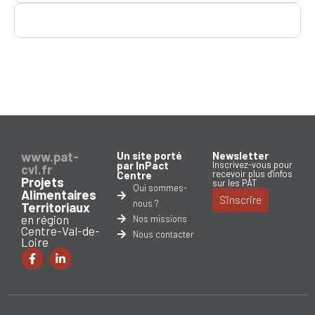
www.pat-
Un site porté
Newsletter
par InPact
Inscrivez-vous pour
cvl.fr
recevoir plus d'infos
Centre
Projets
sur les PAT
Qui sommes-
Alimentaires
S'inscrire
nous ?
Territoriaux
en région
Nos missions
Centre-Val-de-
Nous contacter
Loire