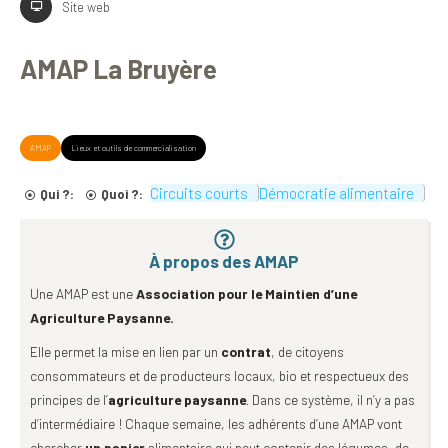
Site web
AMAP La Bruyère
AMAP
Lieux et outils de commercialisation
Circuits courts
Démocratie alimentaire
Qui ?:
Quoi ?:
À propos des AMAP
Une AMAP est une
Association pour le Maintien d’
une
Agriculture Paysanne.
Elle permet la mise en lien par un
contrat
, de citoyens
consommateurs et de producteurs locaux, bio et respectueux des
principes de l’
agriculture paysanne
. Dans ce système, il n’y a pas
d’intermédiaire ! Chaque semaine, les adhérents d’une AMAP vont
chercher
un panier
alimentaire qui peut contenir des légumes, de