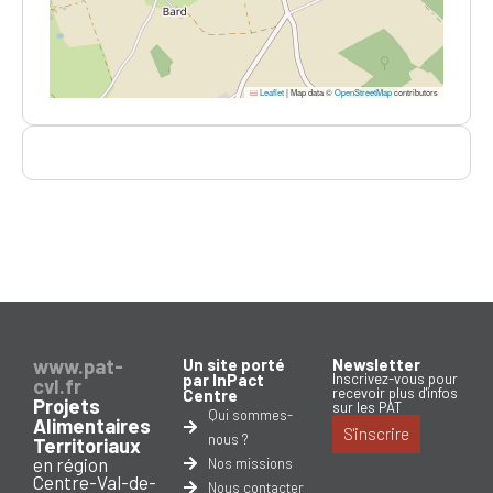
Leaflet
|
Map data ©
OpenStreetMap
contributors
www.pat-
Un site porté
Newsletter
par InPact
Inscrivez-vous pour
cvl.fr
recevoir plus d'infos
Centre
Projets
sur les PAT
Qui sommes-
Alimentaires
S'inscrire
nous ?
Territoriaux
en région
Nos missions
Centre-Val-de-
Nous contacter