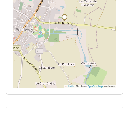
Leaflet
|
Map data ©
OpenStreetMap
contributors