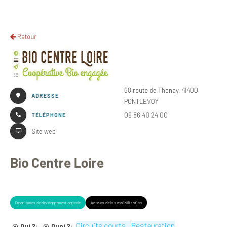
Retour
68 route de Thenay, 41400
ADRESSE
PONTLEVOY
09 86 40 24 00
TÉLÉPHONE
Site web
Bio Centre Loire
Organismes de développement agricole
Acteurs de la sensibilisation
Circuits courts
Restauration
Qui ?:
Quoi ?: