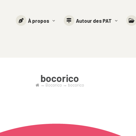
À propos
Autour des PAT
bocorico
→
Bocorico
→
bocorico